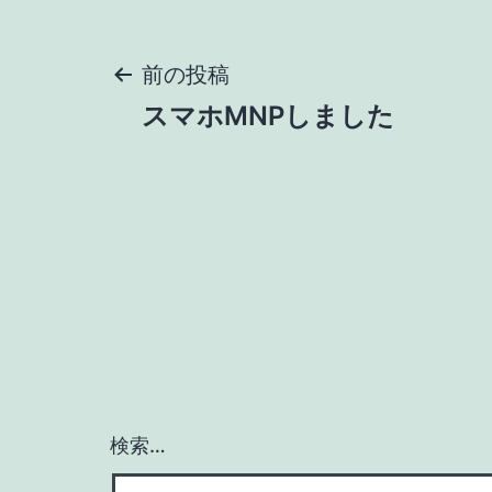
投
前の投稿
スマホMNPしました
稿
ナ
ビ
ゲ
ー
検索…