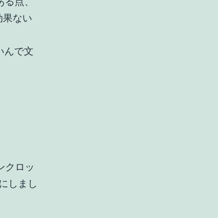
ある点、
効果ない
いんで文
ウンクロッ
にしまし