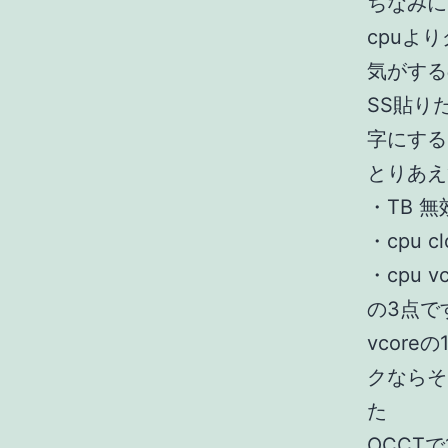
ちなみに
cpuよ
気がする
SS貼り
字にする
とりあえ
・TB 無
・cpu cl
・cpu vc
の3点で
vcor
クならそ
た
OCCT