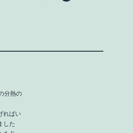
の分熱の
げればい
ました