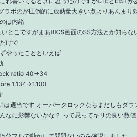
これ書いてるときに思ったのですがC1EとEISTが
りグラボのが圧倒的に放熱量大きい点よりあんまり
のは内緒
たいとこですがまあBIOS画面のSS方法とか知らな
だけで
ずやったことといえば
効
ock ratio 40→34
ore 1.134→1.100
す
eの1.1は適当です オーバークロックならまだしもダ
んなに影響ないかな？ って思ってキリの良い数値
で15分フルで動かして問題ないのを確認しました