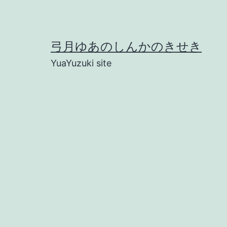
コ
ン
テ
弓月ゆあのしんかのきせき
ン
YuaYuzuki site
ツ
へ
ス
キ
ッ
プ