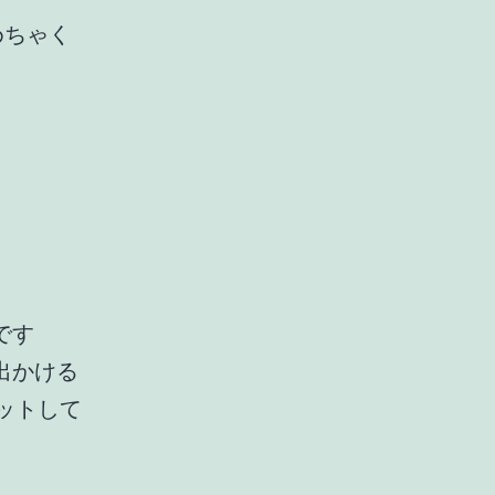
めちゃく
です
出かける
ットして