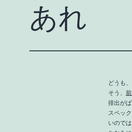
あれ
どうも、
そう、
前
排出がぱ
スペック
いのでは