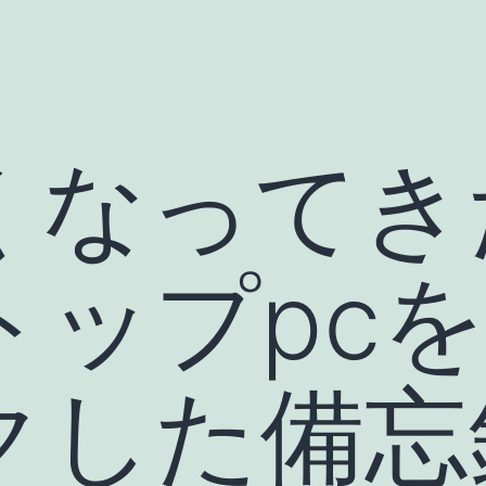
くなってき
トップpc
クした備忘