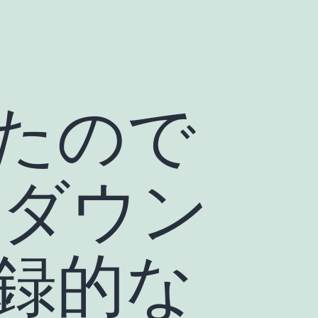
たので
をダウン
録的な