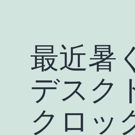
最近暑
デスク
クロッ