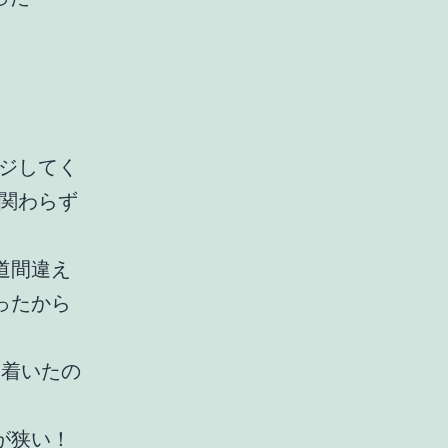
ージしてく
関わらず
道間違え
ったから
に着いたの
が狭い！