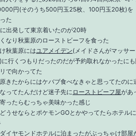
000円(そのうち500円玉25枚、100円玉20枚)を
った
半に出発して東京着いたのが20時
くなり秋葉原のローストビーフを食った
け秋葉原には
ユアメイデン
(メイドさんがマッサ
)に行くつもりだったのだが予約取れなかったにも
リで向かってた
原きたからにはケバブ食べなきゃと思ってたのに
なってたんだけど迷子先に
ローストビーフ屋
があ
寄ったらむっちゃ美味かった感じ
どうせならとポケモンGOとかやってたらホテル
半
ダイヤモンドホテルに泊まったがぶっちゃけ部屋