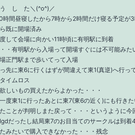
う し た＼(^o^)／
10時間昼寝したから7時から2時間だけ寝る予定が
ら既に開場済み
度して会場に向かい11時頃に有明駅に到着
・・有明駅から入場って開場すぐには不可能みた
場正門駅まで歩いてって入場
っ先に東6に行くはずが間違えて東1(真逆)へ行っ
タイムロス
欲しいもの買えたからよかった・・・
一度東1に行ったあとに東7(東6の近く)にも行き
たことが判明しまた戻って・・・というように今
dgdだったし結局東7のお目当てのサークルは到着
たみたいで購入できなかった・・・残念