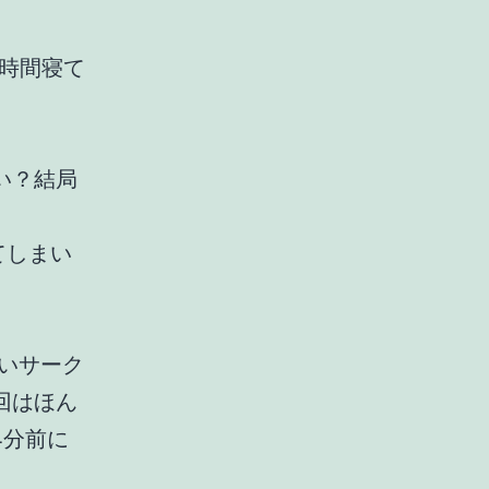
3時間寝て
い？結局
てしまい
たいサーク
回はほん
4分前に