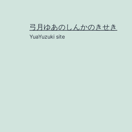
コ
ン
テ
弓月ゆあのしんかのきせき
ン
YuaYuzuki site
ツ
へ
ス
キ
ッ
プ