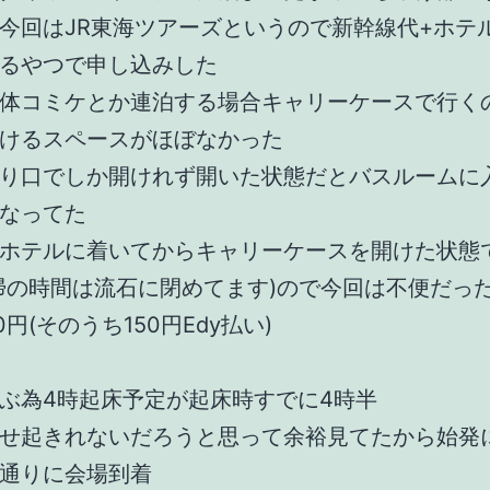
今回はJR東海ツアーズというので新幹線代+ホテ
るやつで申し込みした
体コミケとか連泊する場合キャリーケースで行く
けるスペースがほぼなかった
り口でしか開けれず開いた状態だとバスルームに
なってた
ホテルに着いてからキャリーケースを開けた状態
掃の時間は流石に閉めてます)ので今回は不便だっ
0円(そのうち150円Edy払い)
ぶ為4時起床予定が起床時すでに4時半
せ起きれないだろうと思って余裕見てたから始発
通りに会場到着