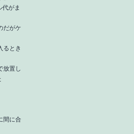
ル代がま
のだがケ
入るとき
で放置し
た
に間に合