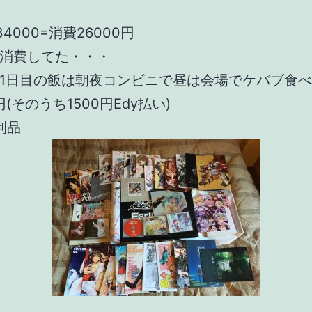
-34000=消費26000円
消費してた・・・
1日目の飯は朝夜コンビニで昼は会場でケバブ食
円(そのうち1500円Edy払い)
利品