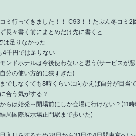
コミ行ってきました！！ C93！！たぶん冬コミ2
ず長々書く前にまとめだけ先に書くと
では足りなかった
caも4千円では足りない
モンドホテルは今後使わないと思う(サービスが悪
自分の使い方的に狭すぎた)
までしなくても8時くらいに向かえば自分が目当
に合う気がする？
からは始発～開場前にしか会場に行けない？(11
結局国際展示場正門駅まで歩いた)
日入りをするため28日から31日の4日間東京へい