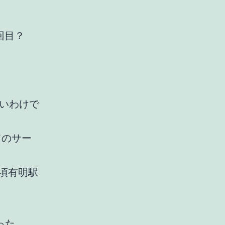
回目？
いわけで
てのサー
時頃有明駅
った