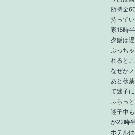
所持金60
持ってい
家15時
夕飯は遅
ぶっちゃ
れるとこ
なぜかノ
あと秋葉
て迷子に
ふらっと
迷子中も
が22時
ホテルは