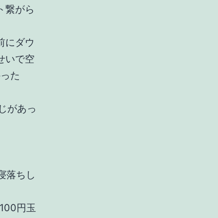
ト繋がら
前にダウ
せいで空
かった
じがあっ
寝落ちし
100円玉