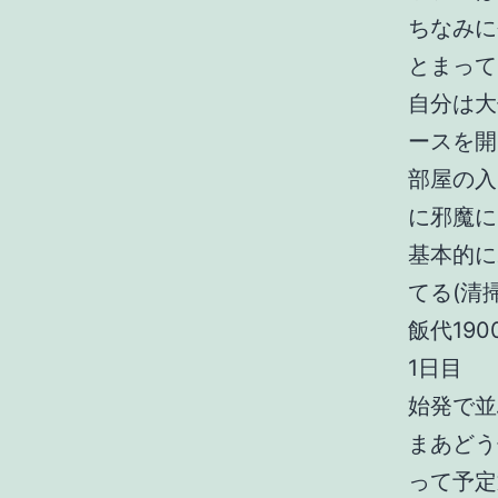
ちなみに
とまって
自分は大
ースを開
部屋の入
に邪魔に
基本的に
てる(清
飯代190
1日目
始発で並
まあどう
って予定