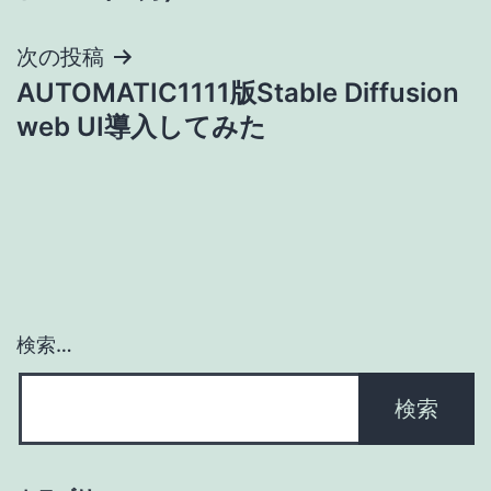
ナ
次の投稿
ビ
AUTOMATIC1111版Stable Diffusion
ゲ
web UI導入してみた
ー
シ
ョ
ン
検索…