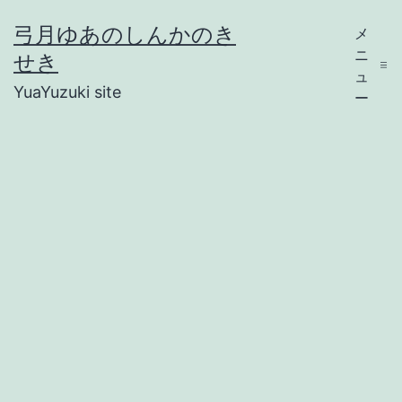
コ
弓月ゆあのしんかのき
メ
ン
ニ
せき
テ
ュ
YuaYuzuki site
ー
ン
ツ
へ
ス
キ
ッ
プ