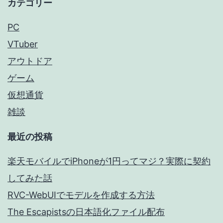
カテゴリー
PC
VTuber
アウトドア
ゲーム
仮想通貨
雑談
最近の投稿
楽天モバイルでiPhoneが1円ってマジ？実際に契約
してみた話
RVC-WebUIでモデルを作成する方法
The Escapistsの日本語化ファイル配布