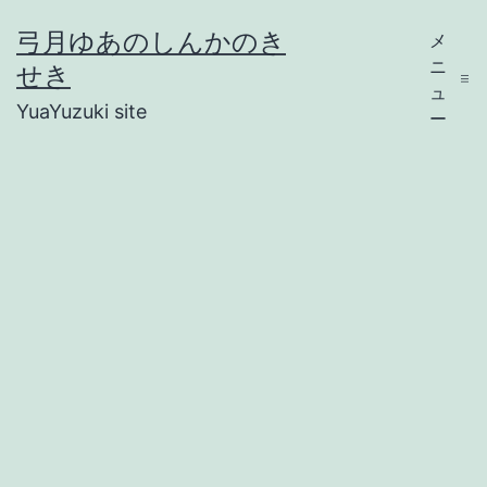
コ
弓月ゆあのしんかのき
メ
ン
ニ
せき
テ
ュ
YuaYuzuki site
ー
ン
ツ
へ
ス
キ
ッ
プ