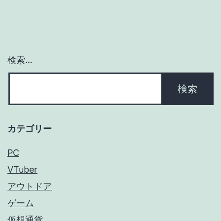
ー
シ
ョ
検索…
ン
カテゴリー
PC
VTuber
アウトドア
ゲーム
仮想通貨