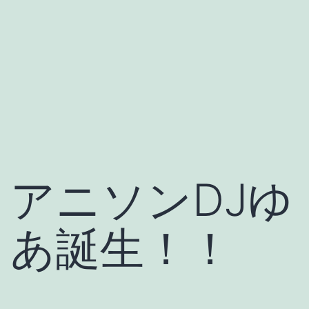
アニソンDJゆ
あ誕生！！