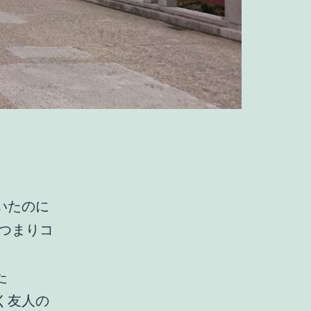
いたのに
、つまりコ
た
く友人の