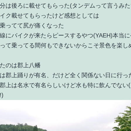
分は後ろに載せてもらった(タンデムって言うみた
イク載せてもらったけど感想としては
乗ってて尻が痛くなった
線にバイクが来たらピースするやつ(YAEH)本当
って乗ってる間何もできないからこそ景色を楽し
たのは郡上八幡
は郡上踊りが有名、だけど全く関係ない日に行っ
郡上は名水で有名らしいけど水も特に飲んでない(
)