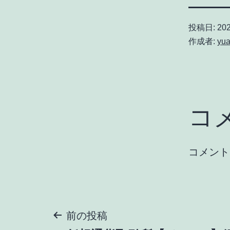
投稿日:
202
作成者:
yu
コ
コメント
投
前の投稿