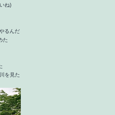
いね)
にやるんだ
めた
た
川を見た