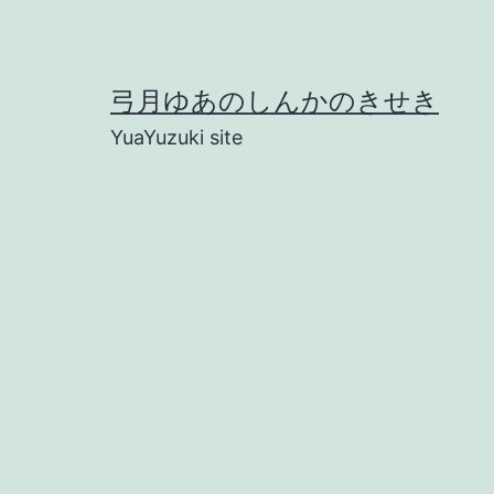
コ
ン
テ
弓月ゆあのしんかのきせき
ン
YuaYuzuki site
ツ
へ
ス
キ
ッ
プ